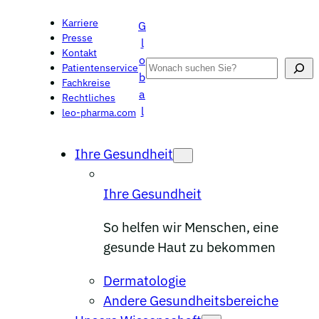
Zum
Karriere
G
Inhalt
Presse
l
springen
Kontakt
o
Search
Patientenservice
b
Fachkreise
a
Rechtliches
l
leo-pharma.com
Ihre Gesundheit
Ihre Gesundheit
So helfen wir Menschen, eine
gesunde Haut zu bekommen
Dermatologie
Andere Gesundheitsbereiche