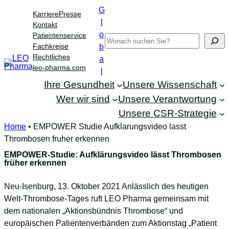
Zum
G
Karriere
Presse
Inhalt
l
Kontakt
springen
o
Patientenservice
Search
Fachkreise
b
Rechtliches
a
leo-pharma.com
l
Ihre Gesundheit
Unsere Wissenschaft
Wer wir sind
Unsere Verantwortung
Unsere CSR-Strategie
Home
•
EMPOWER Studie Aufklarungsvideo lasst
Thrombosen fruher erkennen
EMPOWER-Studie: Aufklärungsvideo lässt Thrombosen
früher erkennen
Neu-Isenburg, 13. Oktober 2021 Anlässlich des heutigen
Welt-Thrombose-Tages ruft LEO Pharma gemeinsam mit
dem nationalen „Aktionsbündnis Thrombose“ und
europäischen Patientenverbänden zum Aktionstag „Patient